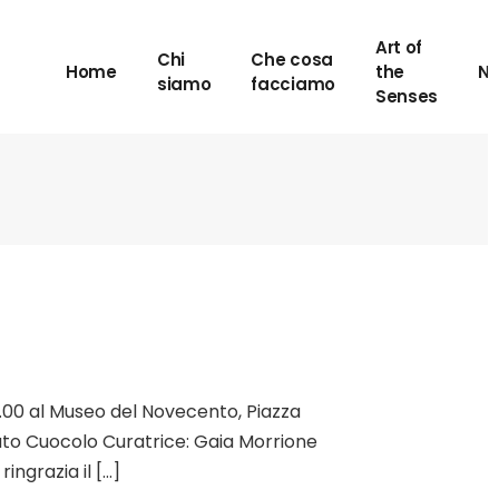
Art of
Chi
Che cosa
Home
the
N
siamo
facciamo
Senses
.00 al Museo del Novecento, Piazza
ato Cuocolo Curatrice: Gaia Morrione
ingrazia il […]